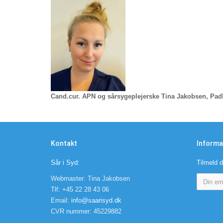
Cand.cur. APN og sårsygeplejerske Tina Jakobsen, Pa
Kontakt
Informa
Sår i Syd:
Tilmeld d
Webmaster: Tina Jakobsen
Tlf: +45 22 28 43 06
Email:
info@saarisyd.dk
CVR nummer: 45229882