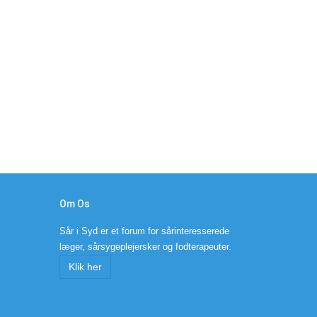
Om Os
Sår i Syd er et forum for sårinteresserede
læger, sårsygeplejersker og fodterapeuter.
Klik her