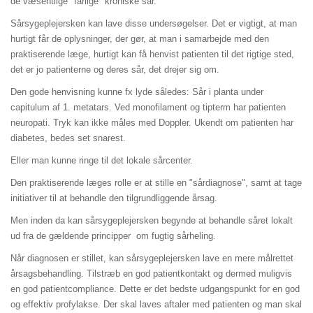
de væsentlige "farlige" kroniske sår.
Sårsygeplejersken kan lave disse undersøgelser. Det er vigtigt, at man
hurtigt får de oplysninger, der gør, at man i samarbejde med den
praktiserende læge, hurtigt kan få henvist patienten til det rigtige sted,
det er jo patienterne og deres sår, det drejer sig om.
Den gode henvisning kunne fx lyde således: Sår i planta under
capitulum af 1. metatars. Ved monofilament og tipterm har patienten
neuropati. Tryk kan ikke måles med Doppler. Ukendt om patienten har
diabetes, bedes set snarest.
Eller man kunne ringe til det lokale sårcenter.
Den praktiserende læges rolle er at stille en "sårdiagnose", samt at tage
initiativer til at behandle den tilgrundliggende årsag.
Men inden da kan sårsygeplejersken begynde at behandle såret lokalt
ud fra de gældende principper om fugtig sårheling.
Når diagnosen er stillet, kan sårsygeplejersken lave en mere målrettet
årsagsbehandling. Tilstræb en god patientkontakt og dermed muligvis
en god patientcompliance. Dette er det bedste udgangspunkt for en god
og effektiv profylakse. Der skal laves aftaler med patienten og man skal