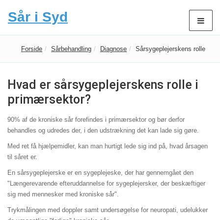
Sår i Syd
Forside
Sårbehandling
Diagnose
Sårsygeplejerskens rolle
Hvad er sårsygeplejerskens rolle i
primærsektor?
90% af de kroniske sår forefindes i primærsektor og bør derfor
behandles og udredes der, i den udstrækning det kan lade sig gøre.
Med ret få hjælpemidler, kan man hurtigt lede sig ind på, hvad årsagen
til såret er.
En sårsygeplejerske er en sygeplejeske, der har gennemgået den
"Længerevarende efteruddannelse for sygeplejersker, der beskæftiger
sig med mennesker med kroniske sår".
Trykmålingen med doppler samt undersøgelse for neuropati, udelukker