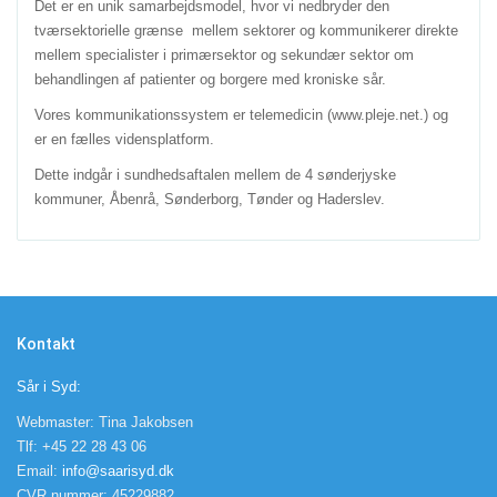
Det er en unik samarbejdsmodel, hvor vi nedbryder den
tværsektorielle grænse mellem sektorer og kommunikerer direkte
mellem specialister i primærsektor og sekundær sektor om
behandlingen af patienter og borgere med kroniske sår.
Vores kommunikationssystem er telemedicin (www.pleje.net.) og
er en fælles vidensplatform.
Dette indgår i sundhedsaftalen mellem de 4 sønderjyske
kommuner, Åbenrå, Sønderborg, Tønder og Haderslev.
Kontakt
Sår i Syd:
Webmaster: Tina Jakobsen
Tlf: +45 22 28 43 06
Email:
info@saarisyd.dk
CVR nummer: 45229882